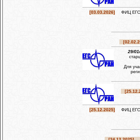
[03.03.2026]
ФИЦ ЕГС РА
[02.02.2
29/01
стар
Для уча
реги
[25.12.
[25.12.2025]
ФИЦ ЕГС РА
[24.12.2025]
Ре