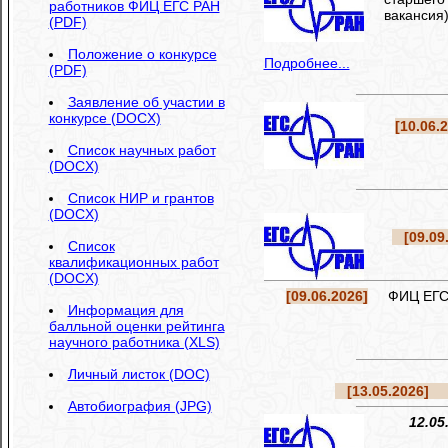
работников ФИЦ ЕГС РАН
вакансия
(PDF)
Положение о конкурсе
Подробнее...
(PDF)
Заявление об участии в
конкурсе (DOCX)
[10.06.
Список научных работ
(DOCX)
Список НИР и грантов
(DOCX)
[09.09.
Список
квалификационных работ
(DOCX)
[09.06.2026]
ФИЦ ЕГС РА
Информация для
балльной оценки рейтинга
научного работника (XLS)
Личный листок (DOC)
[13.05.2026]
Ре
Автобиография (JPG)
12.05