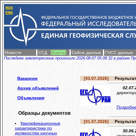
RUS
ENG
Новости
ССД
(Карта)
Сейсм.данные
ГНСС данные
Последнее землетрясение произошло 2026-08-07 05:08:32 в районе Пр
Вакансии
[03.07.2026]
Результаты 
02.07.
Архив объявлений
директор
Объявления
Подробнее
Образцы документов
[01.07.2026]
Результаты 
Квалификационные
характеристики по
30.06.
должностям научных
старшего