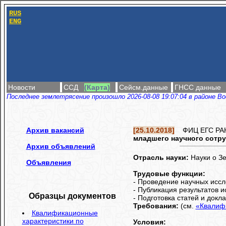
RUS
ENG
Новости
ССД
(Карта)
Сейсм.данные
ГНСС данные
Последнее землетрясение произошло 2026-08-08 19:07:04 в районе Во
Архив вакансий
[25.10.2018]
ФИЦ ЕГС РАН о
младшего научного сотру
Архив объявлений
Отрасль науки:
Науки о З
Объявления
Трудовые функции:
- Проведение научных иссл
- Публикация результатов 
Образцы документов
- Подготовка статей и док
Требования:
(см.
«Квалиф
Квалификационные
характеристики по
Условия: