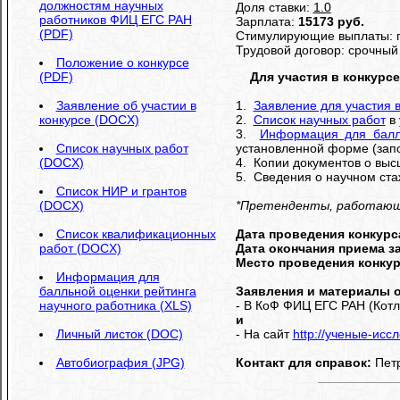
должностям научных
Доля ставки:
1.0
работников ФИЦ ЕГС РАН
Зарплата:
15173 руб.
(PDF)
Стимулирующие выплаты: п
Трудовой договор: срочный 
Положение о конкурсе
(PDF)
Для участия в конкурс
Заявление об участии в
1.
Заявление для участия в
конкурсе (DOCX)
2.
Список научных работ
в 
3.
Информация для балл
Список научных работ
установленной форме (зап
(DOCX)
4. Копии документов о выс
5. Сведения о научном стаж
Список НИР и грантов
(DOCX)
*Претенденты, работающие
Список квалификационных
Дата проведения конкурс
работ (DOCX)
Дата окончания приема з
Место проведения конку
Информация для
балльной оценки рейтинга
Заявления и материалы о
научного работника (XLS)
- В КоФ ФИЦ ЕГС РАН (Котля
и
Личный листок (DOC)
- На сайт
http://ученые-исс
Автобиография (JPG)
Контакт для справок:
Петр