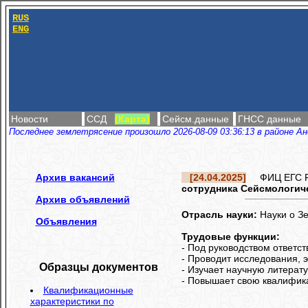
RUS
ENG
Новости
ССД
(Карта)
Сейсм.данные
ГНСС данные
Последнее землетрясение произошло 2026-08-09 03:36:13 в районе Ан
Архив вакансий
[24.04.2025]
ФИЦ ЕГС РА
сотрудника Сейсмологич
Архив объявлений
Отрасль науки:
Науки о З
Объявления
Трудовые функции:
- Под руководством ответс
- Проводит исследования, 
Образцы документов
- Изучает научную литерат
- Повышает свою квалифика
Квалификационные
характеристики по