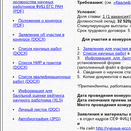
должностям научных
Требования:
(см.
«Квалиф
работников ФИЦ ЕГС РАН
(PDF)
Условия:
Доля ставки:
1 (1 вакансия)
Положение о конкурсе
Должностной оклад:
32 520
(PDF)
Стимулирующие выплаты: п
Срок трудового договора: 5 
Заявление об участии в
конкурсе (DOCX)
Для участия в конкурс
Список научных работ
1.
Заявление для участия в
(DOCX)
2.
Список научных работ
в 
3.
Информация для балл
Список НИР и грантов
установленной форме
(DOCX)
(заполненный файл в форма
4. Сведения о научном стаж
Список квалификационных
5. Копии документов о выс
работ (DOCX)
*Претенденты, работающие
Информация для
балльной оценки рейтинга
Дата проведения конкурс
научного работника (XLS)
Дата окончания приема з
Место проведения конку
Личный листок (DOC)
Заявления и материалы о
Автобиография (JPG)
- в отдел кадров СЕФ ФИЦ 
и
- На сайт
http://ученые-исс