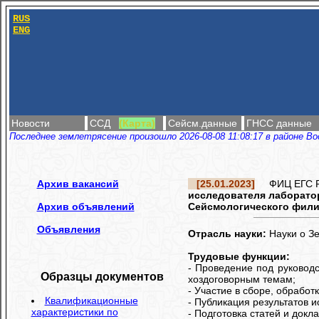
RUS
ENG
Новости
ССД
(Карта)
Сейсм.данные
ГНСС данные
Последнее землетрясение произошло 2026-08-08 11:08:17 в районе Во
Архив вакансий
[25.01.2023]
ФИЦ ЕГС РА
исследователя лаборато
Архив объявлений
Сейсмологического филиа
Объявления
Отрасль науки:
Науки о З
Трудовые функции:
- Проведение под руководс
Образцы документов
хоздоговорным темам;
- Участие в сборе, обработ
Квалификационные
- Публикация результатов и
характеристики по
- Подготовка статей и док