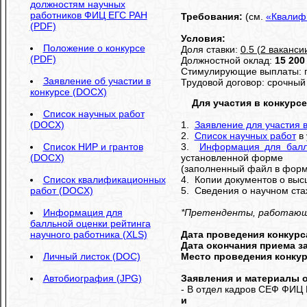
должностям научных
работников ФИЦ ЕГС РАН
Требования:
(см.
«Квалиф
(PDF)
Условия:
Положение о конкурсе
Доля ставки:
0.5 (2 ваканси
(PDF)
Должностной оклад:
15 200
Стимулирующие выплаты: п
Заявление об участии в
Трудовой договор: срочный 
конкурсе (DOCX)
Для участия в конкурс
Список научных работ
(DOCX)
1.
Заявление для участия в
2.
Список научных работ
в 
Список НИР и грантов
3.
Информация для балл
(DOCX)
установленной форме
(заполненный файл в форма
Список квалификационных
4. Копии документов о выс
работ (DOCX)
5. Сведения о научном стаж
Информация для
*Претенденты, работающие
балльной оценки рейтинга
научного работника (XLS)
Дата проведения конкурс
Дата окончания приема з
Личный листок (DOC)
Место проведения конку
Автобиография (JPG)
Заявления и материалы о
- В отдел кадров СЕФ ФИЦ 
и