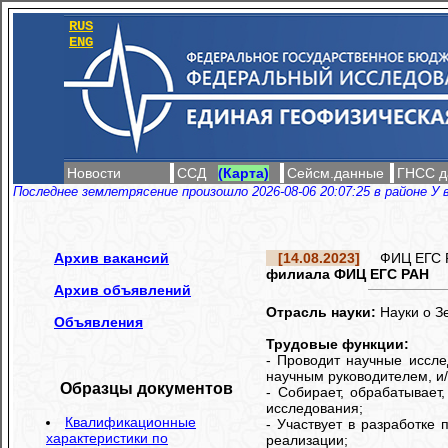
RUS
ENG
Новости
ССД
(Карта)
Сейсм.данные
ГНСС д
Последнее землетрясение произошло 2026-08-06 20:07:25 в районе У 
Архив вакансий
[14.08.2023]
ФИЦ ЕГС РА
филиала ФИЦ ЕГС РАН
Архив объявлений
Отрасль науки:
Науки о З
Объявления
Трудовые функции:
- Проводит научные иссле
научным руководителем, и
Образцы документов
- Собирает, обрабатывает
исследования;
Квалификационные
- Участвует в разработке
характеристики по
реализации;