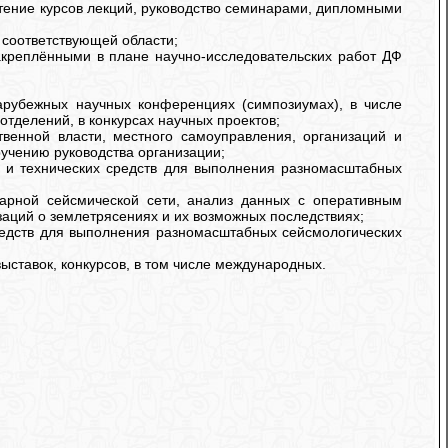
чтение курсов лекций, руководство семинарами, дипломными
 соответствующей области;
закреплёнными в плане научно-исследовательских работ ДФ
арубежных научных конференциях (симпозиумах), в числе
тделений, в конкурсах научных проектов;
твенной власти, местного самоуправления, организаций и
ручению руководства организации;
й и технических средств для выполнения разномасштабных
арной сейсмической сети, анализ данных с оперативным
аций о землетрясениях и их возможных последствиях;
средств для выполнения разномасштабных сейсмологических
выставок, конкурсов, в том числе международных.