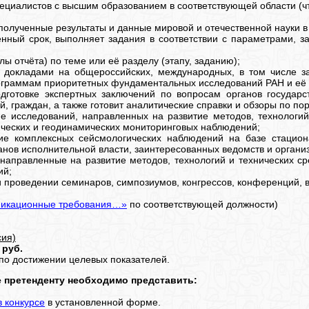
специалистов с высшим образованием в соответствующей области (
полученные результаты и данные мировой и отечественной науки в
ленный срок, выполняет задания в соответствии с параметрами, 
лы отчёта) по теме или её разделу (этапу, заданию);
 с докладами на общероссийских, международных, в том числе з
ограммам приоритетных фундаментальных исследований РАН и её о
дготовке экспертных заключений по вопросам органов государс
 граждан, а также готовит аналитические справки и обзоры по по
е исследований, направленных на развитие методов, технологи
ических и геодинамических мониторинговых наблюдений;
ие комплексных сейсмологических наблюдений на базе стацион
нов исполнительной власти, заинтересованных ведомств и организ
 направленные на развитие методов, технологий и технических 
ий;
 и проведении семинаров, симпозиумов, конгрессов, конференций, 
икационные требования…»
по соответствующей должности)
сия)
 руб.
о достижении целевых показателей.
е претенденту необходимо представить:
в конкурсе
в установленной форме.