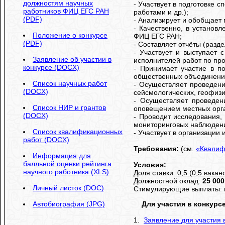
должностям научных
- Участвует в подготовке 
работников ФИЦ ЕГС РАН
работами и др.);
(PDF)
- Анализирует и обобщает 
- Качественно, в установ
Положение о конкурсе
ФИЦ ЕГС РАН;
(PDF)
- Составляет отчёты (разде
- Участвует и выступает
Заявление об участии в
исполнителей работ по пр
конкурсе (DOCX)
- Принимает участие в по
общественных объединений,
Список научных работ
- Осуществляет проведени
(DOCX)
сейсмологических, геофиз
- Осуществляет проведен
Список НИР и грантов
оповещением местных орга
(DOCX)
- Проводит исследования,
мониторинговых наблюден
Список квалификационных
- Участвует в организации
работ (DOCX)
Требования:
(см.
«Квалиф
Информация для
балльной оценки рейтинга
Условия:
научного работника (XLS)
Доля ставки:
0,5 (0,5 вакан
Должностной оклад:
25 000
Личный листок (DOC)
Стимулирующие выплаты: п
Автобиография (JPG)
Для участия в конкурс
1.
Заявление для участия 