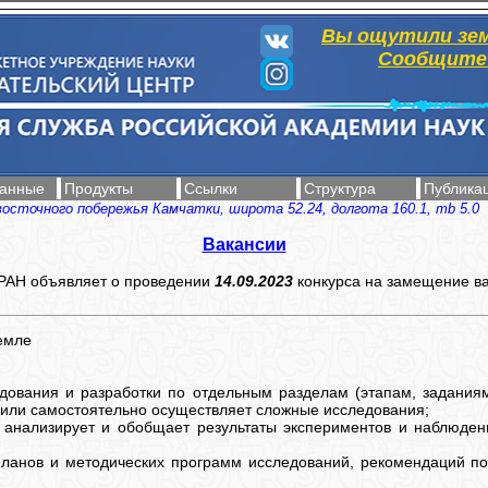
Вы ощутили зе
Сообщите 
анные
Продукты
Ссылки
Структура
Публика
восточного побережья Камчатки, широта 52.24, долгота 160.1, mb 5.0
Вакансии
Н объявляет о проведении
14.09.2023
конкурса на замещение в
емле
дования и разработки по отдельным разделам (этапам, заданиям
/или самостоятельно осуществляет сложные исследования;
, анализирует и обобщает результаты экспериментов и наблюде
 планов и методических программ исследований, рекомендаций по 