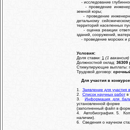
- исследование глубинног
- проведение инженерно-
земной коры;
- проведение инженерно-
детальному сейсмическом
территорий населенных пун
- оценка реакции ответст
зданий, сооружений, матер
- проведение морских и ре
Условия:
Доля ставки:
1
(1 вакансия)
Должностной оклад:
36309 
Стимулирующие выплаты: п
Трудовой договор:
срочный
Для участия в конкурс
1.
Заявление для участия в
2.
Список научных работ
в 
3.
Информация для баль
установленной форме
(заполненный файл в форма
4. Автобиография. 5. Коп
наличии).
6. Сведения о научном стаж