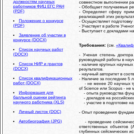
должностям научных
совместном выполнении раб
работников ФИЦ ЕГС РАН
- Обобщает получаемые рез
(PDF)
- Определяет сферу приме
реализацией этих результат
Положение о конкурсе
- Осуществляет подготовку
(PDF)
- Участвует в работе Учен
- Выступает с докладами н
Заявление об участии в
конкурсе (DOCX)
Требования:
(см.
«Квалиф
Список научных работ
(DOCX)
- Ученая степень доктор
руководящей работы в науч
Список НИР и грантов
- наличие крупных научных 
(DOCX)
результатов.
- научный авторитет в соот
Список квалификационных
- Наличие за последние 5 л
работ (DOCX)
- не менее 20 научных тр
of Science или Scopus - не 
Информация для
- опыта руководства фун
балльной оценки рейтинга
- докладов на российских
научного работника (XLS)
- участие в подготовке на
Личный листок (DOC)
- Опыт проведения фундам
Автобиография (JPG)
- проведение сейсмическо
ответственных объектов 
глубинных сейсмических ис