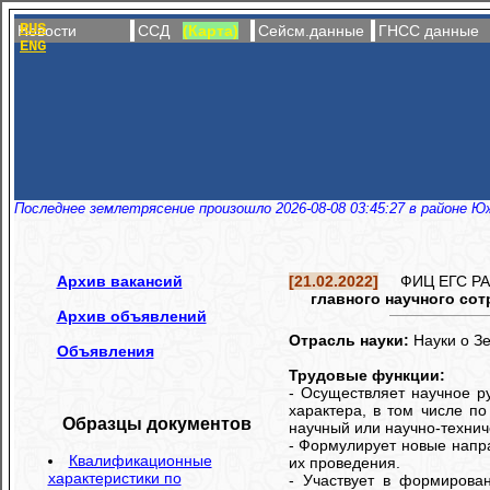
RUS
Новости
ССД
(Карта)
Сейсм.данные
ГНСС данные
ENG
Последнее землетрясение произошло 2026-08-08 03:45:27 в районе Ю
Архив вакансий
[21.02.2022]
ФИЦ ЕГС РАН 
главного научного со
Архив объявлений
Отрасль науки:
Науки о З
Объявления
Трудовые функции:
- Осуществляет научное 
характера, в том числе по
Образцы документов
научный или научно-техниче
- Формулирует новые напра
Квалификационные
их проведения.
характеристики по
- Участвует в формирован