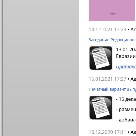
14.12.2021 13:23
• A
Заседание Редакционно
13.01.2
Евразии
Протоко
15.01.2021 17:27
• А
Печатный вариант Выпу
- 15 дек
- разме
- добав
16.12.2020 17:11
• А