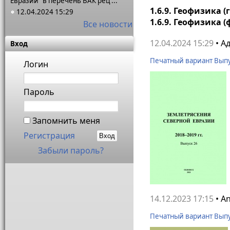
Евразии" в перечень ВАК рец ...
1.6.9. Геофизика 
12.04.2024 15:29
1.6.9. Геофизика
Все новости
12.04.2024 15:29
• А
Вход
Печатный вариант Вып
Логин
Пароль
Запомнить меня
Регистрация
Забыли пароль?
14.12.2023 17:15
• A
Печатный вариант Вып