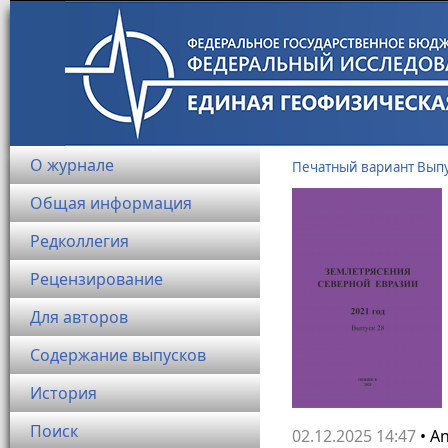
О журнале
Печатный вариант Вып
Общая информация
Редколлегия
Рецензирование
Для авторов
Содержание выпусков
История
Поиск
02.12.2025 14:47
• A