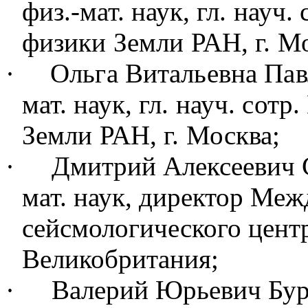
физ.-мат. наук
, гл. науч.
физики Земли РАН, г. М
·
Ольга Витальевна Па
мат. наук
, гл. науч. сот
Земли РАН, г. Моск
ва;
·
Дмитрий Алексеевич 
мат. наук
, директор Меж
сейсмологического центр
Великобритания;
·
Валерий Юрьевич Бу